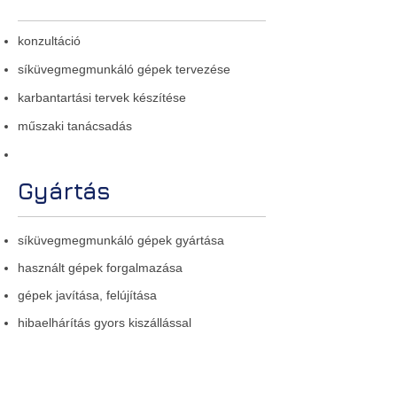
konzultáció
síküvegmegmunkáló gépek tervezése
karbantartási tervek készítése
műszaki tanácsadás
Gyártás
síküvegmegmunkáló gépek gyártása
használt gépek forgalmazása
gépek javítása, felújítása
hibaelhárítás gyors kiszállással
gépek, gépparkok időszakos és eseti
karbantartása
gyári és egyedi alkatrészek szállítása