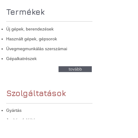
Termékek
Új gépek, berendezések
Használt gépek, gépsorok
Üvegmegmunkálás szerszámai
Gépalkatrészek
tovább
Szolgáltatások
Gyártás
Javítás, felújítás
Beüzemelés